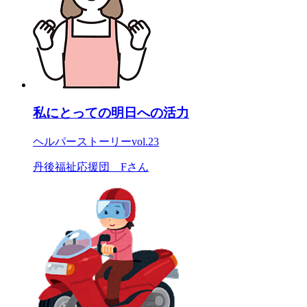
私にとっての明日への活力
ヘルパーストーリー
vol.23
丹後福祉応援団 Fさん