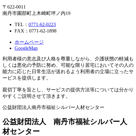
〒622-0011
南丹市園部町上木崎町坪ノ内19
TEL：
0771-62-0223
FAX：0771-62-1898
ホームページ
GoogleMap
利用者様の意志及び人格を尊重しながら、介護状態の軽減も
しくは悪化の予防に努め、可能な限り居宅においてその人の
能力に応じた日常生活が送れるよう利用者の立場に立ったサ
ービスを提供します。
親切丁寧を旨とし、サービスの提供方法等については分かり
やすくご説明させて頂きます。
公益財団法人南丹市福祉シルバー人材センター
公益財団法人 南丹市福祉シルバー人
材センター