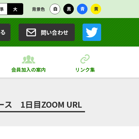
白
黒
青
黄
準
大
背景色
問い合わせ
る
会員加入の案内
リンク集
 1日目ZOOM URL