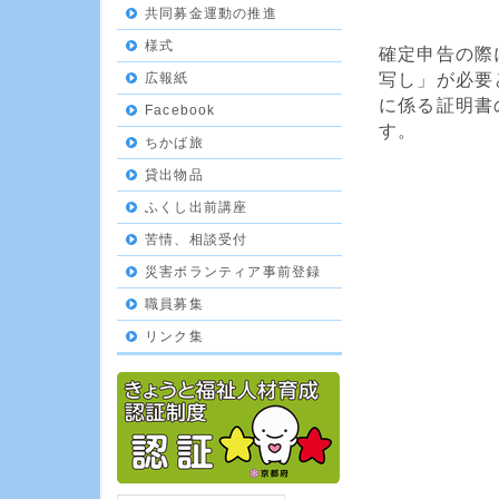
共同募金運動の推進
様式
確定申告の際
写し」が必要
広報紙
に係る証明書
Facebook
す。
ちかば旅
貸出物品
ふくし出前講座
苦情、相談受付
災害ボランティア事前登録
職員募集
リンク集