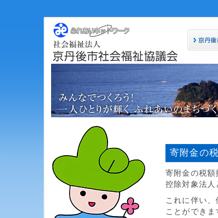
寄附金の
寄附金の税額
控除対象法人
これに伴い、
ことができま