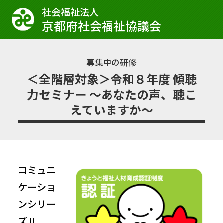
社会福祉法⼈
京都府社会福祉協議会
募集中の研修
＜全階層対象＞令和８年度 傾聴
力セミナー ～あなたの声、聴こ
えていますか～
コミュニ
ケーショ
ンシリー
ズⅡ