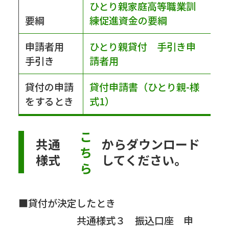
ひとり親家庭高等職業訓
要綱
練促進資金の要綱
申請者用
ひとり親貸付 手引き申
手引き
請者用
貸付の申請
貸付申請書（ひとり親-様
をするとき
式1）
こ
共通
からダウンロード
ち
様式
してください。
ら
■貸付が決定したとき
共通様式３ 振込口座 申