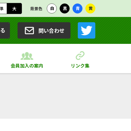
白
黒
青
黄
準
大
背景色
問い合わせ
る
会員加入の案内
リンク集