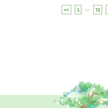
<<
1
…
72