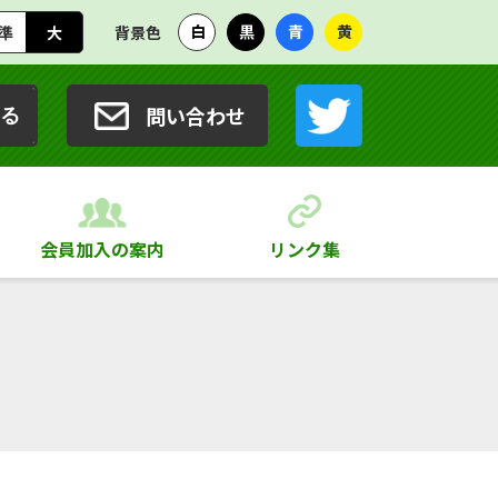
白
黒
青
黄
準
大
背景色
問い合わせ
る
会員加入の案内
リンク集