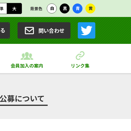
白
黒
青
黄
準
大
背景色
問い合わせ
る
会員加入の案内
リンク集
公募について