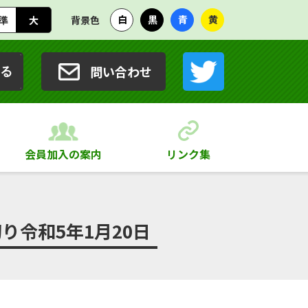
白
黒
青
黄
準
大
背景色
問い合わせ
る
会員加入の案内
リンク集
り令和5年1月20日