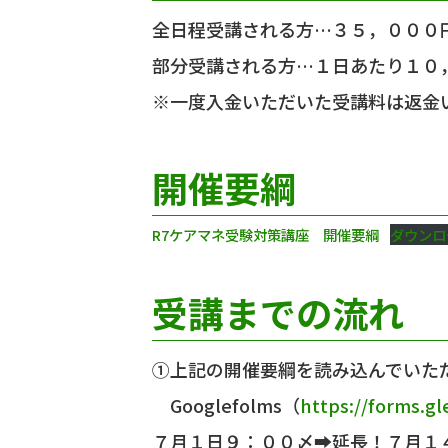
全日程受講される方…３５，０００
部分受講される方…１日あたり１０
※一度入金いただいた受講料は返金
開催要綱
R7ケアマネ受験対策講座 開催要綱
ダウンロ
受講までの流れ
①上記の開催要綱を読み込んでいた
Googlefolms（
https://forms.g
７月１日９：００〆➡延長！７月１