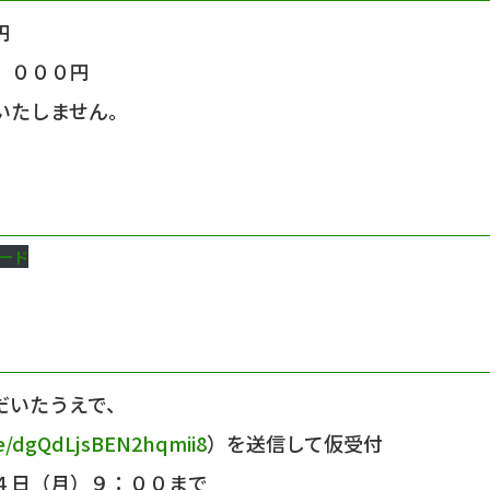
円
，０００円
いたしません。
ード
だいたうえで、
le/dgQdLjsBEN2hqmii8
）を送信して仮受付
４日（月）９：００まで