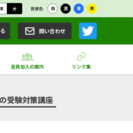
白
黒
青
黄
準
大
背景色
問い合わせ
る
会員加入の案内
リンク集
の受験対策講座