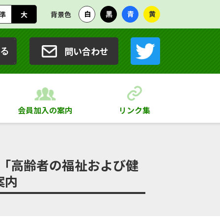
白
黒
青
黄
準
大
背景色
問い合わせ
る
会員加入の案内
リンク集
「高齢者の福祉および健
案内