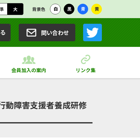
白
黒
青
黄
準
大
背景色
問い合わせ
る
会員加入の案内
リンク集
度行動障害支援者養成研修