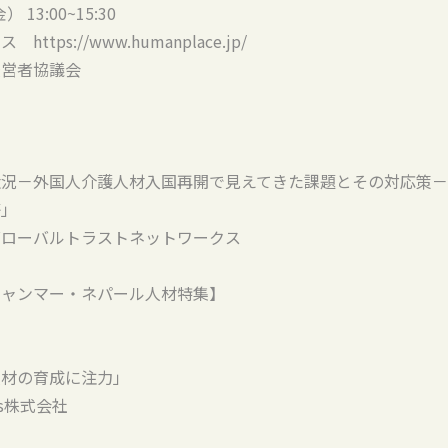
13:00~15:30
s://www.humanplace.jp/
営者協議会
状況－外国人介護人材入国再開で見えてきた課題とその対応策
等」
ローバルトラストネットワークス
ミャンマー・ネパール人材特集】
人材の育成に注力」
rs株式会社