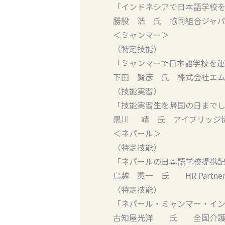
「インドネシアで日本語学校
勝股 浩 氏 協同組合ジャ
＜ミャンマー＞
（特定技能）
「ミャンマーで日本語学校を
下田 賢彦 氏 株式会社エ
（技能実習）
「技能実習生を帰国の日まで
黒川 靖 氏 アイブリッジ
＜ネパール＞
（特定技能）
「ネパールの日本語学校提携
鳥越 憲一 氏 HR Partne
（特定技能）
「ネパール・ミャンマー・イ
古知屋光洋 氏 全国介護施