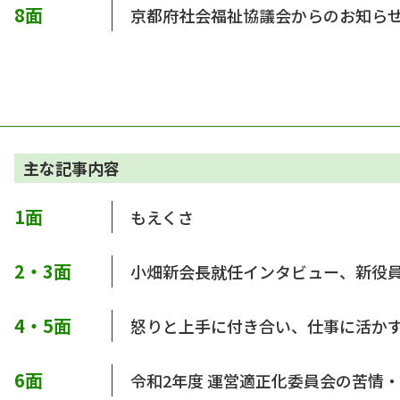
8面
京都府社会福祉協議会からのお知ら
主な記事内容
1面
もえくさ
2・3面
小畑新会長就任インタビュー、新役
4・5面
怒りと上手に付き合い、仕事に活か
6面
令和2年度 運営適正化委員会の苦情